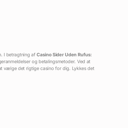
h. I betragtning af
Casino Sider Uden Rufus:
rugeranmeldelser og betalingsmetoder. Ved at
t vælge det rigtige casino for dig. Lykkes det