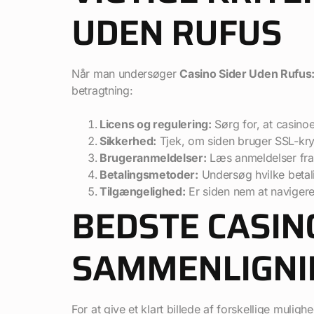
UDEN RUFUS
Når man undersøger
Casino Sider Uden Rufus:
betragtning:
Licens og regulering:
Sørg for, at casino
Sikkerhed:
Tjek, om siden bruger SSL-krypt
Brugeranmeldelser:
Læs anmeldelser fra a
Betalingsmetoder:
Undersøg hvilke betali
Tilgængelighed:
Er siden nem at navigere
BEDSTE CASIN
SAMMENLIGNI
For at give et klart billede af forskellige mulig