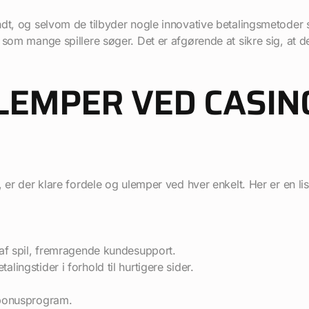
ndt, og selvom de tilbyder nogle innovative betalingsmetoder
som mange spillere søger. Det er afgørende at sikre sig, at de
LEMPER VED CASIN
, er der klare fordele og ulemper ved hver enkelt. Her er en l
 af spil, fremragende kundesupport.
lingstider i forhold til hurtigere sider.
 bonusprogram.