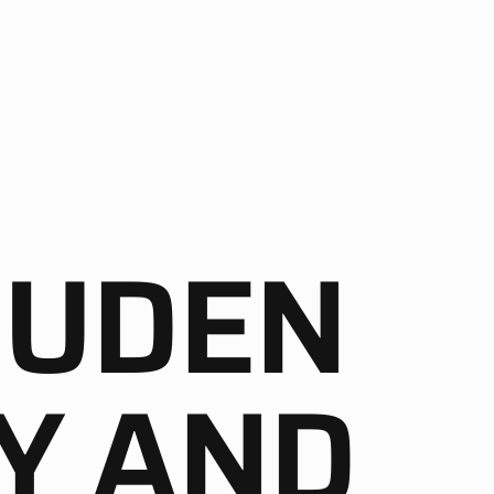
 UDEN
Y AND