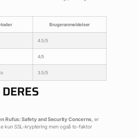
etoder
Brugeranmeldelser
4.5/5
4/5
ts
3.5/5
G DERES
en Rufus: Safety and Security Concerns
, er
ikke kun SSL-kryptering men også to-faktor