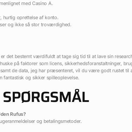
menlignet med Casino A.
 hurtig oprettelse af konto.
ser og ikke så stor troværdighed.
r det bestemt værdifuldt at tage sig tid til at lave sin researc
t huske på faktorer som licens, sikkerhedsforanstaltninger, b
mt de data, jeg har præsenteret, vil du være godt rustet til a
n fantastisk og sikker spilleoplevelse.
E SPØRGSMÅL
Uden Rufus?
brugeranmeldelser og betalingsmetoder.