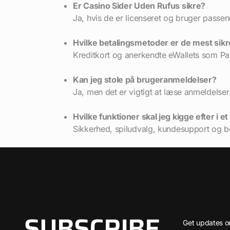
Er Casino Sider Uden Rufus sikre?
Ja, hvis de er licenseret og bruger passen
Hvilke betalingsmetoder er de mest sik
Kreditkort og anerkendte eWallets som Pa
Kan jeg stole på brugeranmeldelser?
Ja, men det er vigtigt at læse anmeldelser 
Hvilke funktioner skal jeg kigge efter i e
Sikkerhed, spiludvalg, kundesupport og bo
SUBSCRIBE
Get updates o