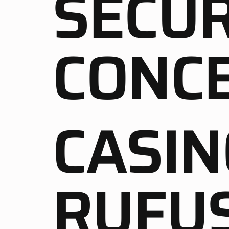
SECUR
CONC
CASIN
RUFUS