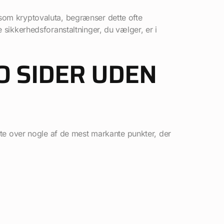
 som kryptovaluta, begrænser dette ofte
 sikkerhedsforanstaltninger, du vælger, er i
O SIDER UDEN
iste over nogle af de mest markante punkter, der