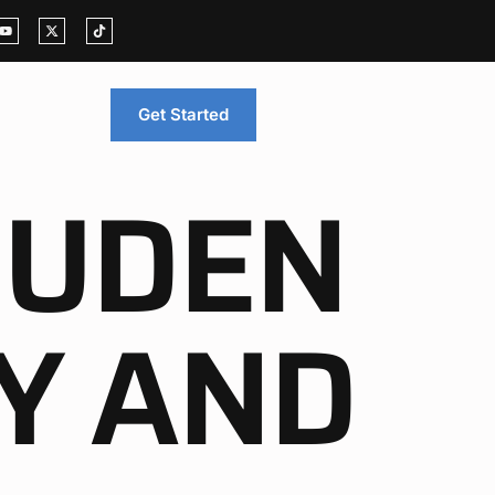
Get Started
 UDEN
Y AND