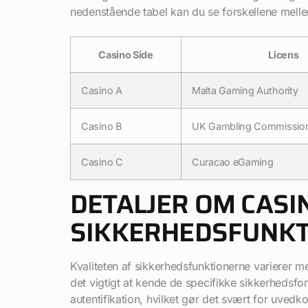
nedenstående tabel kan du se forskellene mell
Casino Side
Licens
Casino A
Malta Gaming Authority
Casino B
UK Gambling Commissio
Casino C
Curacao eGaming
DETALJER OM CASI
SIKKERHEDSFUNKT
Kvaliteten af sikkerhedsfunktionerne varierer me
det vigtigt at kende de specifikke sikkerhedsfo
autentifikation, hvilket gør det svært for uved