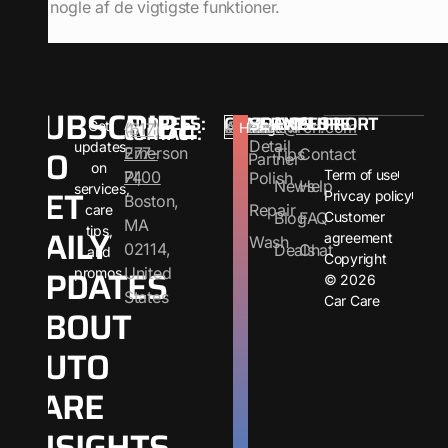
nogle af de vigtigste funktioner.
SUBSCRIBE
ADDRESS:
COMPANY
SERVICES
EXPLORE
SUPPORT
Get
car.care@rcn.com
About
Career
Review
4
(617)
Hiring!
CONTACT:
Detail
updates
TO
Emerson
277-
Tips
Contact
Partner
on
Term of use
Pl,
7400
Polish
News
Help
GET
services,
Privcay policy
Boston,
Repair
care
Blog
FAQ
Customer
MA
DAILY
tips,
agreement
Wash
02114,
Deals
Chat
and
Copyright
UPDATES
United
promos.
© 2026
States
Car Care
ABOUT
AUTO
CARE
INSIGHTS