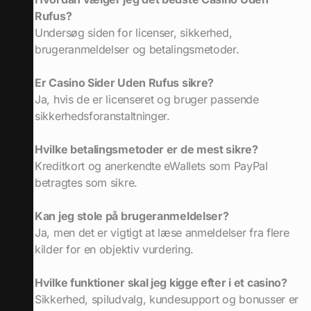
Rufus?
Undersøg siden for licenser, sikkerhed,
brugeranmeldelser og betalingsmetoder.
Er Casino Sider Uden Rufus sikre?
Ja, hvis de er licenseret og bruger passende
sikkerhedsforanstaltninger.
Hvilke betalingsmetoder er de mest sikre?
Kreditkort og anerkendte eWallets som PayPal
betragtes som sikre.
Kan jeg stole på brugeranmeldelser?
Ja, men det er vigtigt at læse anmeldelser fra flere
kilder for en objektiv vurdering.
Hvilke funktioner skal jeg kigge efter i et casino?
Sikkerhed, spiludvalg, kundesupport og bonusser er