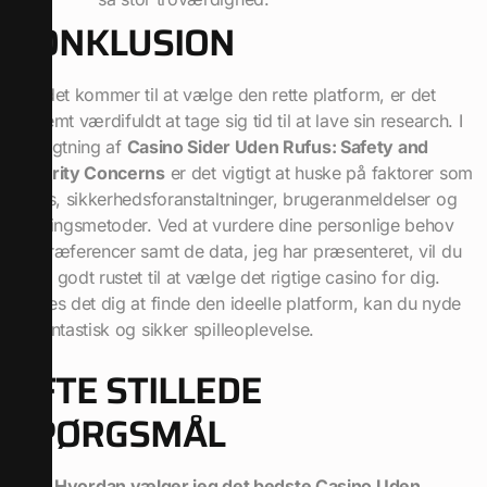
KONKLUSION
Når det kommer til at vælge den rette platform, er det
bestemt værdifuldt at tage sig tid til at lave sin research. I
betragtning af
Casino Sider Uden Rufus: Safety and
Security Concerns
er det vigtigt at huske på faktorer som
licens, sikkerhedsforanstaltninger, brugeranmeldelser og
betalingsmetoder. Ved at vurdere dine personlige behov
og præferencer samt de data, jeg har præsenteret, vil du
være godt rustet til at vælge det rigtige casino for dig.
Lykkes det dig at finde den ideelle platform, kan du nyde
en fantastisk og sikker spilleoplevelse.
OFTE STILLEDE
SPØRGSMÅL
Hvordan vælger jeg det bedste Casino Uden