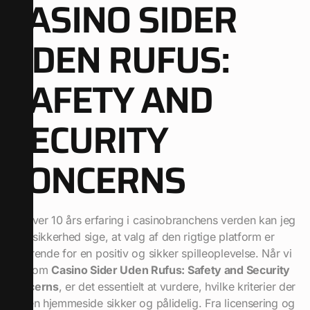
CASINO SIDER
UDEN RUFUS:
SAFETY AND
SECURITY
CONCERNS
Mit over 10 års erfaring i casinobranchens verden kan jeg
med sikkerhed sige, at valg af den rigtige platform er
afgørende for en positiv og sikker spilleoplevelse. Når vi
taler om
Casino Sider Uden Rufus: Safety and Security
Concerns
, er det essentielt at vurdere, hvilke kriterier der
gør en hjemmeside sikker og pålidelig. Fra licensering og