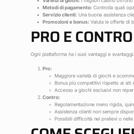
Varietà di giochi:
I migliori casino offrono
Metodi di pagamento:
Controlla quali opz
Servizio clienti:
Una buona assistenza clien
Promozioni e bonus:
Valuta le offerte di
PRO E CONTRO
Ogni piattaforma ha i suoi vantaggi e svantagg
Pro:
Maggiore varietà di giochi e scomm
Bonus più competitivi rispetto ai sit
Accesso a giochi esclusivi non reperibil
Contro:
Regolamentazione meno rigida, quindi
Assistenza clienti non sempre disponib
Possibili difficoltà nei prelievi o nell
COME SCEGLIER