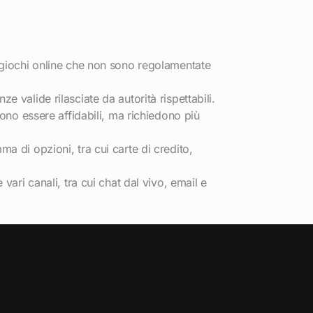
giochi online che non sono regolamentate
e valide rilasciate da autorità rispettabili.
ono essere affidabili, ma richiedono più
a di opzioni, tra cui carte di credito,
vari canali, tra cui chat dal vivo, email e