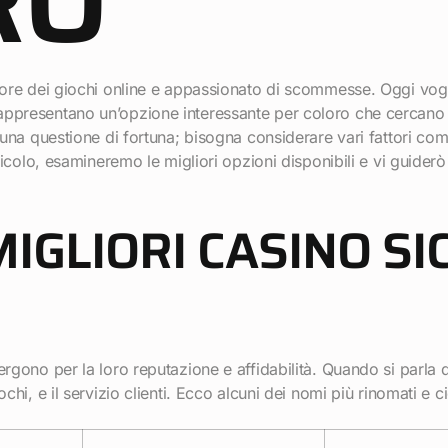
RO
ettore dei giochi online e appassionato di scommesse. Oggi vo
rappresentano un’opzione interessante per coloro che cercano u
o una questione di fortuna; bisogna considerare vari fattori com
rticolo, esamineremo le migliori opzioni disponibili e vi guiderò
MIGLIORI CASINO SI
ergono per la loro reputazione e affidabilità. Quando si parla 
chi, e il servizio clienti. Ecco alcuni dei nomi più rinomati e ci