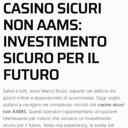
CASINO SICURI
NON AAMS:
INVESTIMENTO
SICURO PER IL
FUTURO
Salve a tutti, sono Marco Rossi, esperto nel settore dei
giochi online e appassionato di scommesse. Oggi voglio
aiutarvi a navigare nel complesso mondo dei
casino sicuri
non AAMS
. Questi operatori rappresentano un’opzione
interessante per coloro che cercano un investimento
sicuro per il futuro. Nella mia esperienza, la scelta del