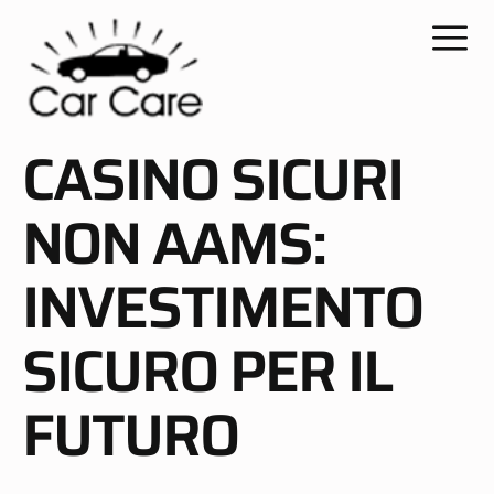
CASINO SICURI
NON AAMS:
INVESTIMENTO
SICURO PER IL
FUTURO