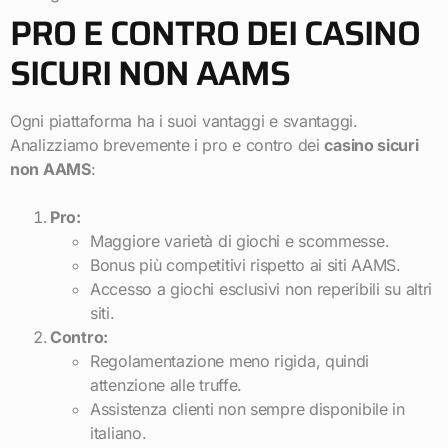
PRO E CONTRO DEI CASINO
SICURI NON AAMS
Ogni piattaforma ha i suoi vantaggi e svantaggi.
Analizziamo brevemente i pro e contro dei
casino sicuri
non AAMS
:
Pro:
Maggiore varietà di giochi e scommesse.
Bonus più competitivi rispetto ai siti AAMS.
Accesso a giochi esclusivi non reperibili su altri
siti.
Contro:
Regolamentazione meno rigida, quindi
attenzione alle truffe.
Assistenza clienti non sempre disponibile in
italiano.