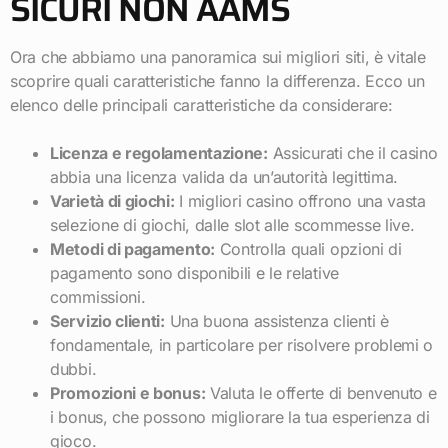
SICURI NON AAMS
Ora che abbiamo una panoramica sui migliori siti, è vitale
scoprire quali caratteristiche fanno la differenza. Ecco un
elenco delle principali caratteristiche da considerare:
Licenza e regolamentazione:
Assicurati che il casino
abbia una licenza valida da un’autorità legittima.
Varietà di giochi:
I migliori casino offrono una vasta
selezione di giochi, dalle slot alle scommesse live.
Metodi di pagamento:
Controlla quali opzioni di
pagamento sono disponibili e le relative
commissioni.
Servizio clienti:
Una buona assistenza clienti è
fondamentale, in particolare per risolvere problemi o
dubbi.
Promozioni e bonus:
Valuta le offerte di benvenuto e
i bonus, che possono migliorare la tua esperienza di
gioco.