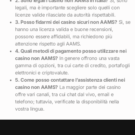
2. Sono legali i casino non AAMS in Italia?
Sì, sono
legali, ma è importante scegliere solo quelli con
licenze valide rilasciate da autorità rispettabili.
3. Posso fidarmi dei casino sicuri non AAMS?
Sì, se
hanno una licenza valida e buone recensioni,
possono essere affidabili, ma richiedono più
attenzione rispetto agli AAMS.
4. Quali metodi di pagamento posso utilizzare nei
casino non AAMS?
In genere offrono una vasta
gamma di opzioni, tra cui carte di credito, portafogli
elettronici e criptovalute.
5. Come posso contattare l’assistenza clienti nei
casino non AAMS?
La maggior parte dei casino
offre vari canali, tra cui chat dal vivo, email e
telefono; tuttavia, verificate la disponibilità nella
vostra lingua.