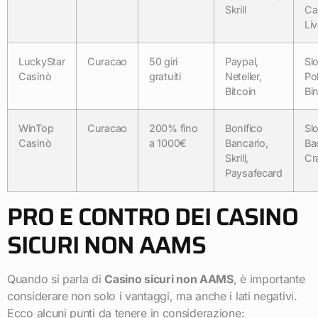
Skrill
Ca
Li
LuckyStar
Curacao
50 giri
Paypal,
Slo
Casinò
gratuiti
Neteller,
Po
Bitcoin
Bi
WinTop
Curacao
200% fino
Bonifico
Slo
Casinò
a 1000€
Bancario,
Ba
Skrill,
Cr
Paysafecard
PRO E CONTRO DEI CASINO
SICURI NON AAMS
Quando si parla di
Casino sicuri non AAMS
, è importante
considerare non solo i vantaggi, ma anche i lati negativi.
Ecco alcuni punti da tenere in considerazione: