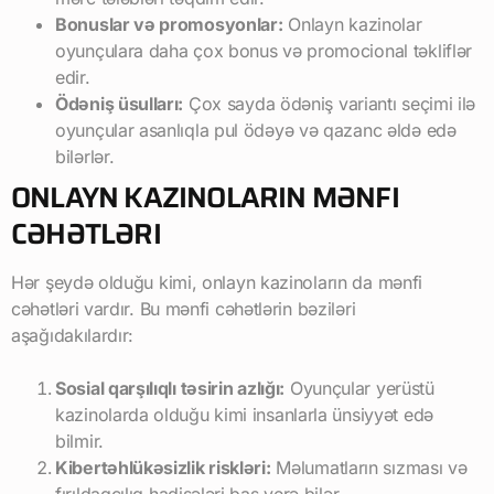
Bonuslar və promosyonlar:
Onlayn kazinolar
oyunçulara daha çox bonus və promocional təkliflər
edir.
Ödəniş üsulları:
Çox sayda ödəniş variantı seçimi ilə
oyunçular asanlıqla pul ödəyə və qazanc əldə edə
bilərlər.
ONLAYN KAZINOLARIN MƏNFI
CƏHƏTLƏRI
Hər şeydə olduğu kimi, onlayn kazinoların da mənfi
cəhətləri vardır. Bu mənfi cəhətlərin bəziləri
aşağıdakılardır:
Sosial qarşılıqlı təsirin azlığı:
Oyunçular yerüstü
kazinolarda olduğu kimi insanlarla ünsiyyət edə
bilmir.
Kibertəhlükəsizlik riskləri:
Məlumatların sızması və