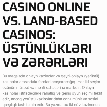
CASINO ONLINE
VS. LAND-BASED
CASINOS:
ÜSTÜNLÜKLƏRI
VƏ ZƏRƏRLƏRI
Bu məqalədə onlayn kazinolar və qeyri-onlayn (yerüstü)
kazinolar arasındakı fərqləri araşdıracağıq. Hər iki seçim
özünün müsbət və mənfi cəhətlərinə malikdir. Onlayn
kazinolar istifadəçilərə rahatlıq və geniş oyun seçimi təklif
edir, ancaq yerüstü kazinolar daha canlı mühit və sosial
qarşılıqlı təsir təmin edir. Bu yazıda bu iki növ kazinonun