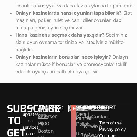
insanlarla ünsiyyət və daha fazla əyləncə təqdim edir.
Onlayn kazinolarda hansı oyunları tapa bilərik?
Slot
maşınları, poker, rulet və canlı diler oyunları daxil
olmaqla geniş oyun seçimi var.
Hansı kazinonu seçmək daha yaxşıdır?
Seçiminiz
sizin oyun oynama tərzinizə və istədiyiniz mühitə
bağlıdır.
Onlayn kazinoların bonusları necə işləyir?
Onlayn
kazinolar müxtəlif bonuslar və promosyonlar təklif
edərək oyunçuları cəlb etməyə çalışır.
SUBSCRIBE
ADDRESS:
COMPANY
SERVICES
EXPLORE
SUPPORT
Get
car.care@rcn.com
About
Career
Review
4
(617)
Hiring!
CONTACT:
Detail
updates
TO
Emerson
277-
Tips
Contact
Partner
on
Term of use
Pl,
7400
Polish
News
Help
GET
services,
Privcay policy
Boston,
Repair
care
Blog
FAQ
Customer