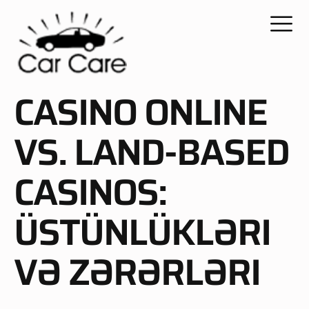
CASINO ONLINE
VS. LAND-BASED
CASINOS:
ÜSTÜNLÜKLƏRI
VƏ ZƏRƏRLƏRI