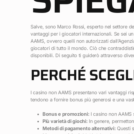
SPIEG
Salve, sono Marco Rossi, esperto nel settore d
vantaggi per i giocatori internazionali. Se sei 
AAMS, ovvero quelli non autorizzati dall’Agenzia
giocatori di tutto il mondo. Ciò che contraddist
disponibili. Di seguito ti guiderò attraverso diver
PERCHÉ SCEGL
I casino non AAMS presentano vari vantaggi rispet
tendono a fornire bonus più generosi e una vas
Bonus e promozioni:
I casino non AAMS s
Più varietà di giochi:
In genere, permettono
Metodi di pagamento alternativi:
Questi s