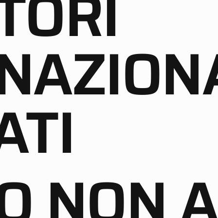
TORI
NAZION
ATI
O NON 