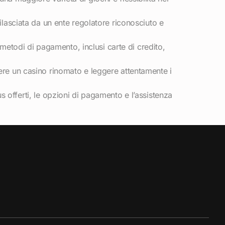
rilasciata da un ente regolatore riconosciuto e
etodi di pagamento, inclusi carte di credito,
iere un casino rinomato e leggere attentamente i
us offerti, le opzioni di pagamento e l’assistenza