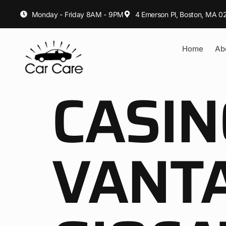
Monday - Friday 8AM - 9PM
4 Emerson Pl, Boston, MA 02
Home
Ab
CASIN
VANTA