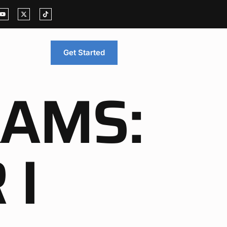
Get Started
AAMS:
 I