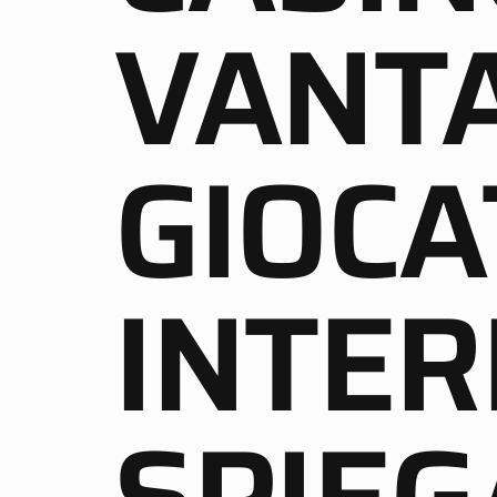
VANTA
GIOCA
INTER