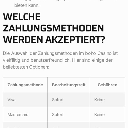
bieten kann.
WELCHE
ZAHLUNGSMETHODEN
WERDEN AKZEPTIERT?
Die Auswahl der Zahlungsmethoden im boho Casino ist
vielfältig und benutzerfreundlich. Hier sind einige der
beliebtesten Optionen:
Zahlungsmethode
Bearbeitungszeit
Gebühren
Visa
Sofort
Keine
Mastercard
Sofort
Keine