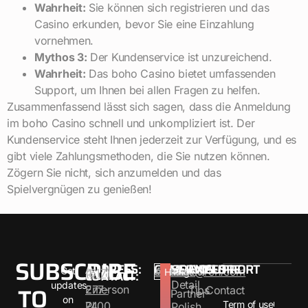
Wahrheit:
Sie können sich registrieren und das
Casino erkunden, bevor Sie eine Einzahlung
vornehmen.
Mythos 3:
Der Kundenservice ist unzureichend.
Wahrheit:
Das boho Casino bietet umfassenden
Support, um Ihnen bei allen Fragen zu helfen.
Zusammenfassend lässt sich sagen, dass die Anmeldung
im boho Casino schnell und unkompliziert ist. Der
Kundenservice steht Ihnen jederzeit zur Verfügung, und es
gibt viele Zahlungsmethoden, die Sie nutzen können.
Zögern Sie nicht, sich anzumelden und das
Spielvergnügen zu genießen!
SUBSCRIBE
ADDRESS:
COMPANY
SERVICES
EXPLORE
SUPPORT
Get
car.care@rcn.com
About
Career
Review
4
(617)
Hiring!
CONTACT:
Detail
updates
TO
Emerson
277-
Tips
Contact
Partner
on
Term of use
Pl,
7400
Polish