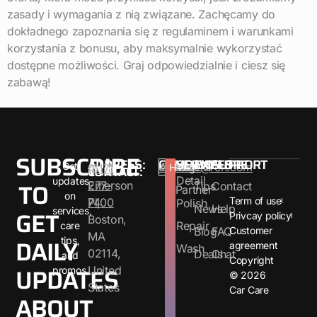
zasady i wymagania z nią związane. Zachęcamy do
dokładnego zapoznania się z regulaminem i warunkami
korzystania z bonusu, aby maksymalnie wykorzystać
dostępne możliwości. Graj odpowiedzialnie i ciesz się
zabawą!
SUBSCRIBE
ADDRESS:
COMPANY
SERVICES
EXPLORE
SUPPORT
Get
car.care@rcn.com
About
Career
Review
4
(617)
Hiring!
CONTACT:
Detail
updates
TO
Emerson
277-
Tips
Contact
Partner
on
Term of use
Pl,
7400
Polish
News
Help
GET
services,
Privcay policy
Boston,
Repair
care
Blog
FAQ
Customer
MA
DAILY
tips,
agreement
Wash
02114,
Deals
Chat
and
Copyright
UPDATES
United
promos.
© 2026
States
Car Care
ABOUT