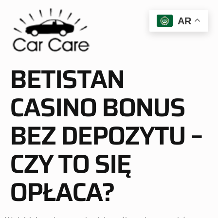
AR
BETISTAN
CASINO BONUS
BEZ DEPOZYTU –
CZY TO SIĘ
OPŁACA?