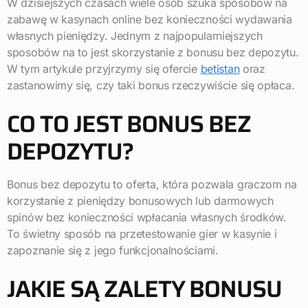
W dzisiejszych czasach wiele osób szuka sposobów na
zabawę w kasynach online bez konieczności wydawania
własnych pieniędzy. Jednym z najpopularniejszych
sposobów na to jest skorzystanie z bonusu bez depozytu.
W tym artykule przyjrzymy się ofercie
betistan
oraz
zastanowimy się, czy taki bonus rzeczywiście się opłaca.
CO TO JEST BONUS BEZ
DEPOZYTU?
Bonus bez depozytu to oferta, która pozwala graczom na
korzystanie z pieniędzy bonusowych lub darmowych
spinów bez konieczności wpłacania własnych środków.
To świetny sposób na przetestowanie gier w kasynie i
zapoznanie się z jego funkcjonalnościami.
JAKIE SĄ ZALETY BONUSU