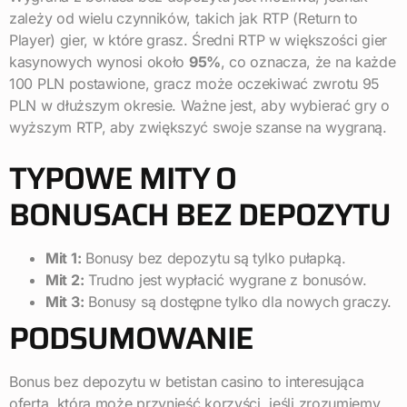
zależy od wielu czynników, takich jak RTP (Return to
Player) gier, w które grasz. Średni RTP w większości gier
kasynowych wynosi około
95%
, co oznacza, że na każde
100 PLN postawione, gracz może oczekiwać zwrotu 95
PLN w dłuższym okresie. Ważne jest, aby wybierać gry o
wyższym RTP, aby zwiększyć swoje szanse na wygraną.
TYPOWE MITY O
BONUSACH BEZ DEPOZYTU
Mit 1:
Bonusy bez depozytu są tylko pułapką.
Mit 2:
Trudno jest wypłacić wygrane z bonusów.
Mit 3:
Bonusy są dostępne tylko dla nowych graczy.
PODSUMOWANIE
Bonus bez depozytu w betistan casino to interesująca
oferta, która może przynieść korzyści, jeśli zrozumiemy