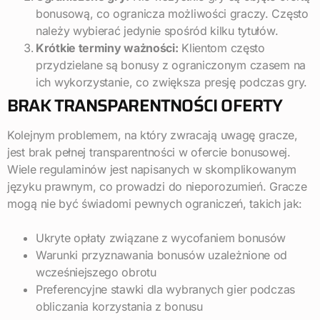
bonusową, co ogranicza możliwości graczy. Często
należy wybierać jedynie spośród kilku tytułów.
Krótkie terminy ważności:
Klientom często
przydzielane są bonusy z ograniczonym czasem na
ich wykorzystanie, co zwiększa presję podczas gry.
BRAK TRANSPARENTNOŚCI OFERTY
Kolejnym problemem, na który zwracają uwagę gracze,
jest brak pełnej transparentności w ofercie bonusowej.
Wiele regulaminów jest napisanych w skomplikowanym
języku prawnym, co prowadzi do nieporozumień. Gracze
mogą nie być świadomi pewnych ograniczeń, takich jak:
Ukryte opłaty związane z wycofaniem bonusów
Warunki przyznawania bonusów uzależnione od
wcześniejszego obrotu
Preferencyjne stawki dla wybranych gier podczas
obliczania korzystania z bonusu