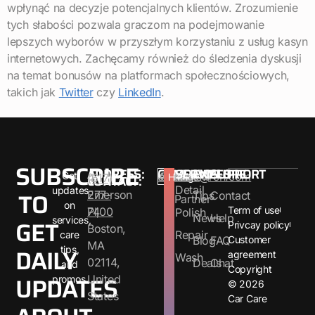
wpłynąć na decyzje potencjalnych klientów. Zrozumienie
tych słabości pozwala graczom na podejmowanie
lepszych wyborów w przyszłym korzystaniu z usług kasyn
internetowych. Zachęcamy również do śledzenia dyskusji
na temat bonusów na platformach społecznościowych,
takich jak
Twitter
czy
LinkedIn
.
SUBSCRIBE
ADDRESS:
COMPANY
SERVICES
EXPLORE
SUPPORT
Get
car.care@rcn.com
About
Career
Review
4
(617)
Hiring!
CONTACT:
Detail
updates
TO
Emerson
277-
Tips
Contact
Partner
on
Term of use
Pl,
7400
Polish
News
Help
GET
services,
Privcay policy
Boston,
Repair
care
Blog
FAQ
Customer
MA
DAILY
tips,
agreement
Wash
02114,
Deals
Chat
and
Copyright
UPDATES
United
promos.
© 2026
States
Car Care