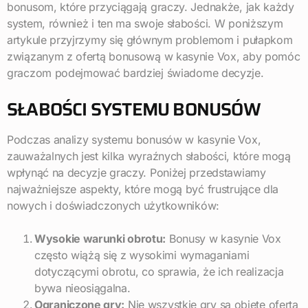
bonusom, które przyciągają graczy. Jednakże, jak każdy
system, również i ten ma swoje słabości. W poniższym
artykule przyjrzymy się głównym problemom i pułapkom
związanym z ofertą bonusową w kasynie Vox, aby pomóc
graczom podejmować bardziej świadome decyzje.
SŁABOŚCI SYSTEMU BONUSÓW
Podczas analizy systemu bonusów w kasynie Vox,
zauważalnych jest kilka wyraźnych słabości, które mogą
wpłynąć na decyzje graczy. Poniżej przedstawiamy
najważniejsze aspekty, które mogą być frustrujące dla
nowych i doświadczonych użytkowników:
Wysokie warunki obrotu:
Bonusy w kasynie Vox
często wiążą się z wysokimi wymaganiami
dotyczącymi obrotu, co sprawia, że ich realizacja
bywa nieosiągalna.
Ograniczone gry:
Nie wszystkie gry są objęte ofertą