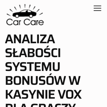
ANALIZA
SŁABOŚCI
SYSTEMU
BONUSÓW W
KASYNIE VOX