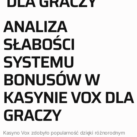
DLA GRACZY
ANALIZA
SŁABOŚCI
SYSTEMU
BONUSÓW W
KASYNIE VOX DLA
GRACZY
Kasyno Vox zdobyło popularność dzięki różnorodnym