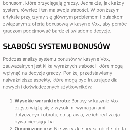
bonusom, które przyciągają graczy. Jednakże, jak każdy
system, również i ten ma swoje słabości. W poniższym
artykule przyjrzymy się głównym problemom i pułapkom
związanym z ofertą bonusową w kasynie Vox, aby pomóc
graczom podejmować bardziej świadome decyzje.
SŁABOŚCI SYSTEMU BONUSÓW
Podczas analizy systemu bonusów w kasynie Vox,
zauważalnych jest kilka wyraźnych słabości, które mogą
wpłynąć na decyzje graczy. Poniżej przedstawiamy
najważniejsze aspekty, które mogą być frustrujące dla
nowych i doświadczonych użytkowników:
Wysokie warunki obrotu:
Bonusy w kasynie Vox
często wiążą się z wysokimi wymaganiami
dotyczącymi obrotu, co sprawia, że ich realizacja
bywa nieosiągalna.
Ograniczone gry:
Nie wszystkie gry są objęte ofertą