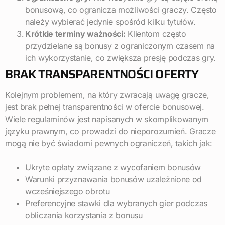
bonusową, co ogranicza możliwości graczy. Często
należy wybierać jedynie spośród kilku tytułów.
Krótkie terminy ważności:
Klientom często
przydzielane są bonusy z ograniczonym czasem na
ich wykorzystanie, co zwiększa presję podczas gry.
BRAK TRANSPARENTNOŚCI OFERTY
Kolejnym problemem, na który zwracają uwagę gracze,
jest brak pełnej transparentności w ofercie bonusowej.
Wiele regulaminów jest napisanych w skomplikowanym
języku prawnym, co prowadzi do nieporozumień. Gracze
mogą nie być świadomi pewnych ograniczeń, takich jak:
Ukryte opłaty związane z wycofaniem bonusów
Warunki przyznawania bonusów uzależnione od
wcześniejszego obrotu
Preferencyjne stawki dla wybranych gier podczas
obliczania korzystania z bonusu