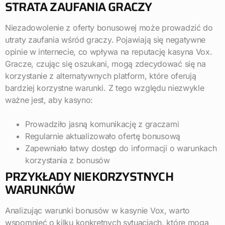
STRATA ZAUFANIA GRACZY
Niezadowolenie z oferty bonusowej może prowadzić do
utraty zaufania wśród graczy. Pojawiają się negatywne
opinie w internecie, co wpływa na reputację kasyna Vox.
Gracze, czując się oszukani, mogą zdecydować się na
korzystanie z alternatywnych platform, które oferują
bardziej korzystne warunki. Z tego względu niezwykle
ważne jest, aby kasyno:
Prowadziło jasną komunikację z graczami
Regularnie aktualizowało ofertę bonusową
Zapewniało łatwy dostęp do informacji o warunkach
korzystania z bonusów
PRZYKŁADY NIEKORZYSTNYCH
WARUNKÓW
Analizując warunki bonusów w kasynie Vox, warto
wspomnieć o kilku konkretnych sytuacjach, które mogą