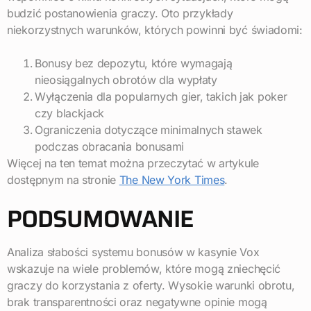
budzić postanowienia graczy. Oto przykłady
niekorzystnych warunków, których powinni być świadomi:
Bonusy bez depozytu, które wymagają
nieosiągalnych obrotów dla wypłaty
Wyłączenia dla popularnych gier, takich jak poker
czy blackjack
Ograniczenia dotyczące minimalnych stawek
podczas obracania bonusami
Więcej na ten temat można przeczytać w artykule
dostępnym na stronie
The New York Times
.
PODSUMOWANIE
Analiza słabości systemu bonusów w kasynie Vox
wskazuje na wiele problemów, które mogą zniechęcić
graczy do korzystania z oferty. Wysokie warunki obrotu,
brak transparentności oraz negatywne opinie mogą