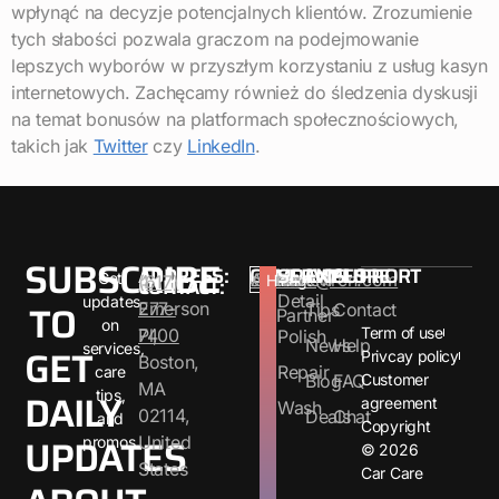
wpłynąć na decyzje potencjalnych klientów. Zrozumienie
tych słabości pozwala graczom na podejmowanie
lepszych wyborów w przyszłym korzystaniu z usług kasyn
internetowych. Zachęcamy również do śledzenia dyskusji
na temat bonusów na platformach społecznościowych,
takich jak
Twitter
czy
LinkedIn
.
SUBSCRIBE
ADDRESS:
COMPANY
SERVICES
EXPLORE
SUPPORT
Get
car.care@rcn.com
About
Career
Review
4
(617)
Hiring!
CONTACT:
Detail
updates
TO
Emerson
277-
Tips
Contact
Partner
on
Term of use
Pl,
7400
Polish
News
Help
GET
services,
Privcay policy
Boston,
Repair
care
Blog
FAQ
Customer
MA
DAILY
tips,
agreement
Wash
02114,
Deals
Chat
and
Copyright
UPDATES
United
promos.
© 2026
States
Car Care